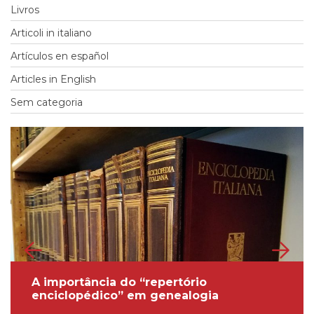
Livros
Articoli in italiano
Artículos en español
Genealogia
•
FamilySearch
•
Terminologia
Articles in English
Sem categoria
A importância do “repertório
enciclopédico” em genealogia