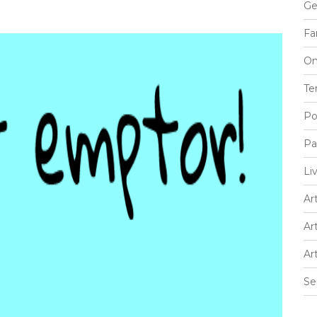
Ge
Fa
On
Te
Po
Pa
Li
Art
Ar
Ar
Se