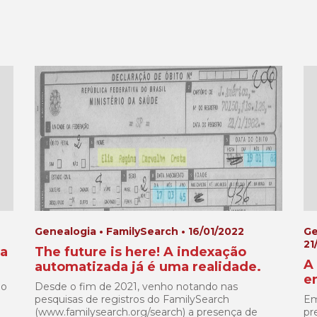
Genealogia • FamilySearch • 16/01/2022
Ge
21
ia
The future is here! A indexação
A
automatizada já é uma realidade.
e
no
Desde o fim de 2021, venho notando nas
pesquisas de registros do FamilySearch
Em
(www.familysearch.org/search) a presença de
pr