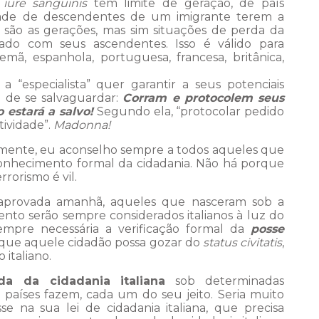
iure sanguinis
tem limite de geração, de país
dade de descendentes de um imigrante terem a
 são as gerações, mas sim situações de perda da
ado com seus ascendentes. Isso é válido para
lemã, espanhola, portuguesa, francesa, britânica,
a “especialista” quer garantir a seus potenciais
 de se salvaguardar:
Corram e protocolem seus
 estará a salvo!
Segundo ela, “protocolar pedido
tividade”.
Madonna!
iamente, eu aconselho sempre a todos aqueles que
onhecimento formal da cidadania. Não há porque
rrorismo é vil.
aprovada amanhã, aqueles que nasceram sob a
ento serão sempre considerados italianos à luz do
sempre necessária a verificação formal da
posse
 que aquele cidadão possa gozar do
status civitatis
,
 italiano.
da da cidadania italiana
sob determinadas
s países fazem, cada um do seu jeito. Seria muito
se na sua lei de cidadania italiana, que precisa