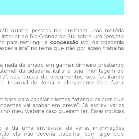
021) quatro pessoas me enviaram uma matéria
interior do Rio Grande do Sul sobre um “projeto
no para restringir a
concessão
(sic) da cidadania
especialista” no tema que não por acaso trabalha
 há nada de errado em ganhar dinheiro prestando
stema” da cidadania italiana, seja “montagem de
ália”, seja busca de documentos, seja facilitando
 no Tribunal de Roma. É plenamente lícito fazer
 base para cabalar clientes, fazendo-os crer que
cendentes vai acabar em breve”. Já escrevi vários
ui no meu website caso queiram ler. Essas notícias
so e dá uma entrevista, dá várias informações
então ela não deveria trabalhar com algo que