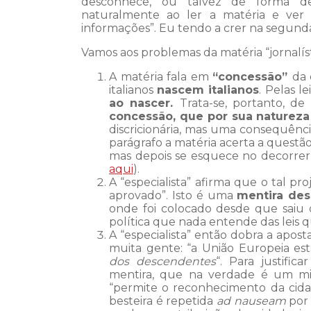
desconhece, ou talvez de forma del
naturalmente ao ler a matéria e ver
informações”. Eu tendo a crer na segunda
Vamos aos problemas da matéria “jornalíst
A matéria fala em
“concessão”
da 
italianos
nascem italianos
. Pelas le
ao nascer.
Trata-se, portanto, d
concessão, que por sua natureza 
discricionária, mas uma consequênci
parágrafo a matéria acerta a questã
mas depois se esquece no decorrer 
aqui
).
A “especialista” afirma que o tal pr
aprovado”. Isto é uma
mentira des
onde foi colocado desde que saiu
política que nada entende das leis q
A “especialista” então dobra a apos
muita gente: “a União Europeia est
dos descendentes
“. Para justific
mentira, que na verdade é um mit
“permite o reconhecimento da cidad
besteira é repetida
ad nauseam
por 