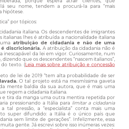
iberada, porque espera atrair clientes, que
 lá seu nome, tendem a procurá-la para “mais
 hipótese.
ica” por tópicos:
cidadania italiana. Os descendentes de imigrantes
is italianas lhes é atribuída a nacionalidade italiana
e uma
atribuição de cidadania e não de uma
é discricionária.
A atribuição da cidadania não é
a inescapável da lei em vigor. Curiosamente, num
o, dizendo que os descendentes “nascem italianos”,
do texto. (
Leia mais sobre atribuição e concessão
ojeto de lei de 2019 “tem alta probabilidade de ser
lavada.
O tal projeto está na mesmíssima gaveta
 da mente baldia da sua autora, que é mais uma
ue regem a cidadania italiana.
ta e tira da manga uma outra mentira repetida por
aria pressionando a Itália para
limitar a cidadania
ar a tal pressão, a “especialista” conta mais uma
o super difundido: a Itália é o único país que
ania sem limite de gerações”. Infelizmente, essa
muita gente. Já escrevi sobre isso inúmeras vezes: