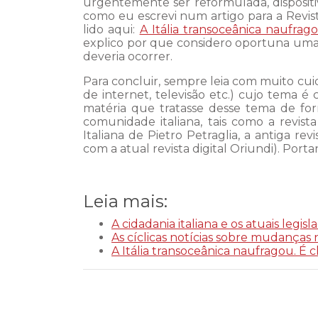
urgentemente ser reformulada, dispositiv
como eu escrevi num artigo para a Revi
lido aqui:
A Itália transoceânica naufra
explico por que considero oportuna uma
deveria ocorrer.
Para concluir, sempre leia com muito cuida
de internet, televisão etc.) cujo tema é 
matéria que tratasse desse tema de for
comunidade italiana, tais como a revist
Italiana de Pietro Petraglia, a antiga re
com a atual revista digital Oriundi). Porta
Leia mais:
A cidadania italiana e os atuais legisl
As cíclicas notícias sobre mudanças n
A Itália transoceânica naufragou. É 