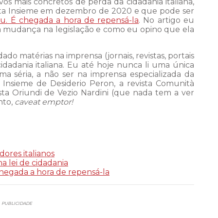
os mais concretos de perda da cidadania italiana,
sta Insieme em dezembro de 2020 e que pode ser
gou. É chegada a hora de repensá-la
. No artigo eu
 mudança na legislação e como eu opino que ela
do matérias na imprensa (jornais, revistas, portais
cidadania italiana. Eu até hoje nunca li uma única
ma séria, a não ser na imprensa especializada da
a Insieme de Desiderio Peron, a revista Comunità
vista Oriundi de Vezio Nardini (que nada tem a ver
nto,
caveat emptor!
adores italianos
a lei de cidadania
chegada a hora de repensá-la
PUBLICIDADE