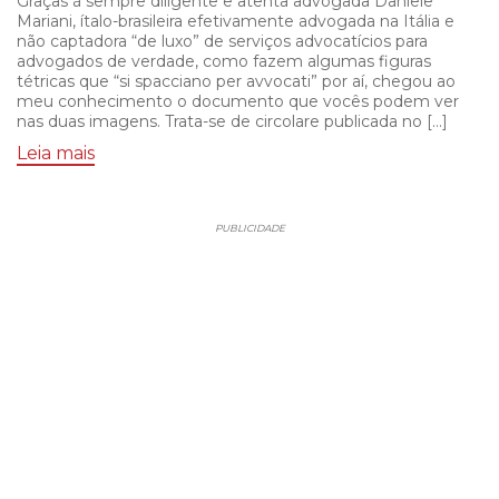
Graças à sempre diligente e atenta advogada Daniele
Mariani, ítalo-brasileira efetivamente advogada na Itália e
não captadora “de luxo” de serviços advocatícios para
advogados de verdade, como fazem algumas figuras
tétricas que “si spacciano per avvocati” por aí, chegou ao
meu conhecimento o documento que vocês podem ver
nas duas imagens. Trata-se de circolare publicada no […]
Leia mais
PUBLICIDADE