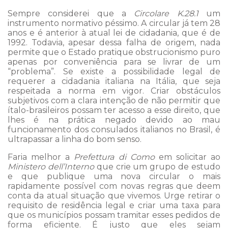
Sempre considerei que a
Circolare K.28.1
um
instrumento normativo péssimo. A circular já tem 28
anos e é anterior à atual lei de cidadania, que é de
1992. Todavia, apesar dessa falha de origem, nada
permite que o Estado pratique obstrucionismo puro
apenas por conveniência para se livrar de um
“problema”. Se existe a possibilidade legal de
requerer a cidadania italiana na Itália, que seja
respeitada a norma em vigor. Criar obstáculos
subjetivos com a clara intenção de não permitir que
ítalo-brasileiros possam ter acesso a esse direito, que
lhes é na prática negado devido ao mau
funcionamento dos consulados italianos no Brasil, é
ultrapassar a linha do bom senso.
Faria melhor a
Prefettura di Como
em solicitar ao
Ministero dell’Interno
que crie um grupo de estudo
e que publique uma nova circular o mais
rapidamente possível com novas regras que deem
conta da atual situação que vivemos. Urge retirar o
requisito de residência legal e criar uma taxa para
que os municípios possam tramitar esses pedidos de
forma eficiente. É justo que eles sejam