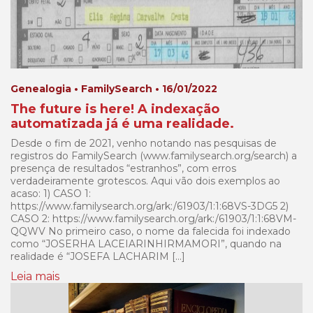
Genealogia • FamilySearch • 16/01/2022
The future is here! A indexação
automatizada já é uma realidade.
Desde o fim de 2021, venho notando nas pesquisas de
registros do FamilySearch (www.familysearch.org/search) a
presença de resultados “estranhos”, com erros
verdadeiramente grotescos. Aqui vão dois exemplos ao
acaso: 1) CASO 1:
https://www.familysearch.org/ark:/61903/1:1:68VS-3DG5 2)
CASO 2: https://www.familysearch.org/ark:/61903/1:1:68VM-
QQWV No primeiro caso, o nome da falecida foi indexado
como “JOSERHA LACEIARINHIRMAMORI”, quando na
realidade é “JOSEFA LACHARIM […]
Leia mais