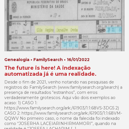
Genealogia • FamilySearch • 16/01/2022
The future is here! A indexação
automatizada já é uma realidade.
Desde o fim de 2021, venho notando nas pesquisas de
registros do FamilySearch (www.familysearch.org/search) a
presença de resultados “estranhos”, com erros
verdadeiramente grotescos. Aqui vão dois exemplos ao
acaso: 1) CASO 1:
https://www.familysearch.org/ark:/61903/1:1:68VS-3DG5 2)
CASO 2: https://www.familysearch.org/ark:/61903/1:1:68VM-
QQWV No primeiro caso, o nome da falecida foi indexado
como “JOSERHA LACEIARINHIRMAMORI”, quando na
realidade é “JOSEFA LACHARIM […]