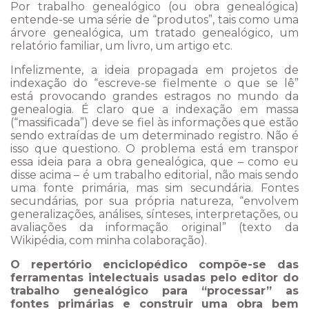
Por trabalho genealógico (ou obra genealógica)
entende-se uma série de “produtos”, tais como uma
árvore genealógica, um tratado genealógico, um
relatório familiar, um livro, um artigo etc.
Infelizmente, a ideia propagada em projetos de
indexação do “escreve-se fielmente o que se lê”
está provocando grandes estragos no mundo da
genealogia. É claro que a indexação em massa
(“massificada”) deve se fiel às informações que estão
sendo extraídas de um determinado registro. Não é
isso que questiono. O problema está em transpor
essa ideia para a obra genealógica, que – como eu
disse acima – é um trabalho editorial, não mais sendo
uma fonte primária, mas sim secundária. Fontes
secundárias, por sua própria natureza, “envolvem
generalizações, análises, sínteses, interpretações, ou
avaliações da informação original” (texto da
Wikipédia, com minha colaboração).
O repertório enciclopédico compõe-se das
ferramentas intelectuais usadas pelo editor do
trabalho genealógico para “processar” as
fontes primárias e construir uma obra bem