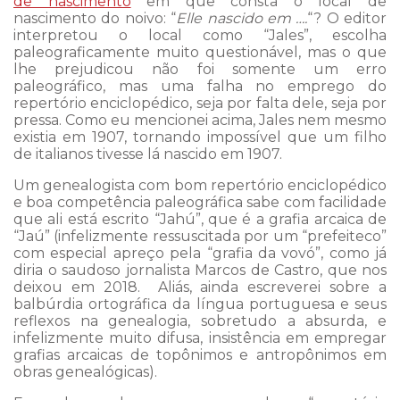
de nascimento
em que consta o local de
nascimento do noivo: “
Elle nascido em ….
“? O editor
interpretou o local como “Jales”, escolha
paleograficamente muito questionável, mas o que
lhe prejudicou não foi somente um erro
paleográfico, mas uma falha no emprego do
repertório enciclopédico, seja por falta dele, seja por
pressa. Como eu mencionei acima, Jales nem mesmo
existia em 1907, tornando impossível que um filho
de italianos tivesse lá nascido em 1907.
Um genealogista com bom repertório enciclopédico
e boa competência paleográfica sabe com facilidade
que ali está escrito “Jahú”, que é a grafia arcaica de
“Jaú” (infelizmente ressuscitada por um “prefeiteco”
com especial apreço pela “grafia da vovó”, como já
diria o saudoso jornalista Marcos de Castro, que nos
deixou em 2018. Aliás, ainda escreverei sobre a
balbúrdia ortográfica da língua portuguesa e seus
reflexos na genealogia, sobretudo a absurda, e
infelizmente muito difusa, insistência em empregar
grafias arcaicas de topônimos e antropônimos em
obras genealógicas).