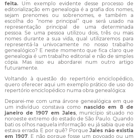
feita.
Um exemplo evidente desse processo de
editorialização em genealogia é a grafia dos nomes,
sejam prenomes ou sobrenomes, e também a
escolha do “nome principal” que será usado na
representação principal de uma determinada
pessoa. Se uma pessoa utilizou dois, três ou mais
nomes durante a sua vida, qual utilizaremos para
representá-la univocamente no nosso trabalho
genealógico? E neste momento que fica claro que
genealogia é um trabalho editorial e não de simples
cópia. Mas isso eu abordarei num outro artigo
futuramente.
Voltando à questão do repertório enciclopédico,
quero oferecer aqui um exemplo prático de uso do
repertório enciclopédico numa obra genealógica:
Deparei-me com uma árvore genealógica em que
um indivíduo constava como
nascido em
8 de
janeiro de 1907
em Jales
, município situado no
noroeste extremo do estado de São Paulo. Quando
bati os olhos naquela informação eu já sabia que ela
estava errada. E por quê? Porque
Jales não existia
em 1907
. E não porque fosse um povoado ou um