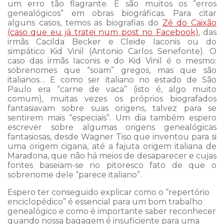
um erro tão flagrante. E são muitos os “erros
genealógicos” em obras biográficas. Para citar
alguns casos, temos as biografias do
Zé do Caixão
(caso que eu já tratei num post no Facebook)
, das
irmãs Cacilda Becker e Cleide Iaconis ou do
simpático Kid Vinil (Antonio Carlos Senefonte). O
caso das irmãs Iaconis e do Kid Vinil é o mesmo:
sobrenomes que “soam” gregos, mas que são
italianos… E como ser italiano no estado de São
Paulo era “carne de vaca” (isto é, algo muito
comum), muitas vezes os próprios biografados
fantasiavam sobre suas origens, talvez para se
sentirem mais “especiais”. Um dia também espero
escrever sobre algumas origens genealógicas
fantasiosas, desde Wagner Tiso que inventou para si
uma origem cigana, até a fajuta origem italiana de
Maradona, que não há meios de desaparecer e cujas
fontes baseiam-se no pitoresco fato de que o
sobrenome dele “parece italiano”.
Espero ter conseguido explicar como o “repertório
enciclopédico” é essencial para um bom trabalho
genealógico e como é importante saber reconhecer
quando nossa bagagem é insuficiente para uma