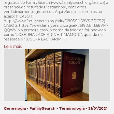
registros do FamilySearch (www.familysearch.org/search) a
presença de resultados “estranhos”, com erros
verdadeiramente grotescos. Aqui vão dois exemplos ao
acaso: 1) CASO 1:
https://www.familysearch.org/ark:/61903/1:1:68VS-3DG5 2)
CASO 2: https://www.familysearch.org/ark:/61903/1:1:68VM-
QQWV No primeiro caso, o nome da falecida foi indexado
como “JOSERHA LACEIARINHIRMAMORI”, quando na
realidade é “JOSEFA LACHARIM […]
Leia mais
Genealogia • FamilySearch • Terminologia • 21/01/2021