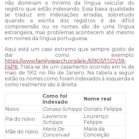
não dominam o mínimo da língua veicular do
registro que estão indexando. Essa baixa qualidade
se traduz em indexações erradas, sobretudo
quando a escrita dos registros é de difícil
compreensão ou os nomes são de uma língua
estrangeira, mas problemas acontecem até mesmo
em nomes da língua portuguesa.
Aqui está um caso extremo que sempre gosto de
dar como exemplo:
https://www.familysearch.org/ark:/61903/1:1:QV39-
F4PK
. Trata-se de um casamento ocorrido em 14 de
maio de 1912 no Rio de Janeiro. Na tabela a seguir
estão os nomes como foram indexados à esquerda e
como realmente são à direita:
Como foi
Nome real
indexado
Noivo
Conaso Schipps
Donato Felippe
Lawrence
Lourenço
Pai do noivo
Schipps
Felippe
Maria De
Maria da
Mãe do noivo
Concervad
Conceição