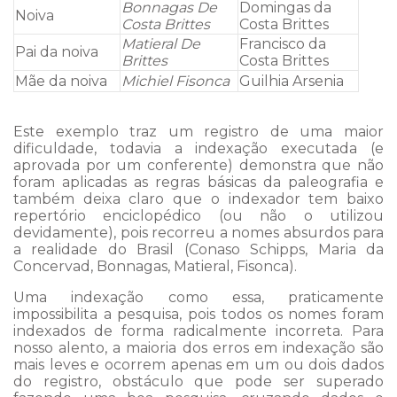
Bonnagas De
Domingas da
Noiva
Costa Brittes
Costa Brittes
Matieral De
Francisco da
Pai da noiva
Brittes
Costa Brittes
Mãe da noiva
Michiel Fisonca
Guilhia Arsenia
Este exemplo traz um registro de uma maior
dificuldade, todavia a indexação executada (e
aprovada por um conferente) demonstra que não
foram aplicadas as regras básicas da paleografia e
também deixa claro que o indexador tem baixo
repertório enciclopédico (ou não o utilizou
devidamente), pois recorreu a nomes absurdos para
a realidade do Brasil (Conaso Schipps, Maria da
Concervad, Bonnagas, Matieral, Fisonca).
Uma indexação como essa, praticamente
impossibilita a pesquisa, pois todos os nomes foram
indexados de forma radicalmente incorreta. Para
nosso alento, a maioria dos erros em indexação são
mais leves e ocorrem apenas em um ou dois dados
do registro, obstáculo que pode ser superado