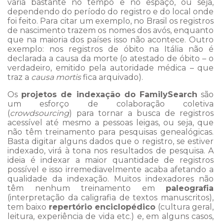
varia bastante no tempo e no espaço, ou seja,
dependendo do período do registro e do local onde
foi feito. Para citar um exemplo, no Brasil os registros
de nascimento trazem os nomes dos avós, enquanto
que na maioria dos países isso não acontece. Outro
exemplo: nos registros de óbito na Itália não é
declarada a causa da morte (o atestado de óbito – o
verdadeiro, emitido pela autoridade médica – que
traz a
causa mortis
fica arquivado).
Os
projetos de indexação do FamilySearch
são
um esforço de colaboração coletiva
(
crowdsourcing
) para tornar a busca de registros
acessível até mesmo a pessoas leigas, ou seja, que
não têm treinamento para pesquisas genealógicas.
Basta digitar alguns dados que o registro, se estiver
indexado, virá à tona nos resultados de pesquisa. A
ideia é indexar a maior quantidade de registros
possível e isso irremediavelmente acaba afetando a
qualidade da indexação. Muitos indexadores não
têm nenhum treinamento em
paleografia
(interpretação da caligrafia de textos manuscritos),
tem baixo
repertório enciclopédico
(cultura geral,
leitura, experiência de vida etc.) e, em alguns casos,