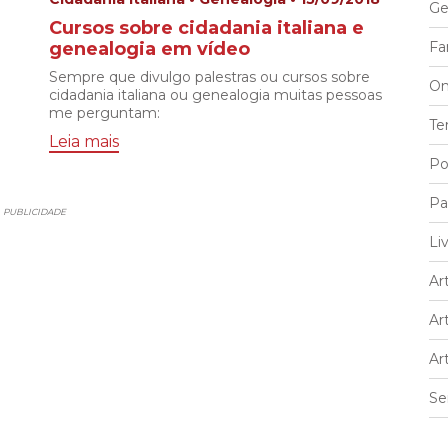
Ge
Cursos sobre cidadania italiana e
genealogia em vídeo
Fa
Sempre que divulgo palestras ou cursos sobre
On
cidadania italiana ou genealogia muitas pessoas
me perguntam:
Te
Leia mais
Po
Pa
PUBLICIDADE
Li
Art
Ar
Ar
Se