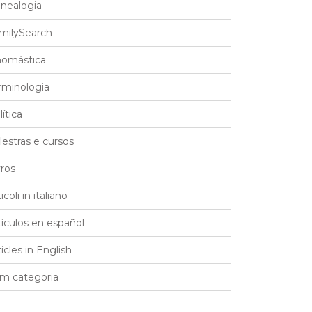
nealogia
milySearch
omástica
rminologia
lítica
lestras e cursos
vros
icoli in italiano
tículos en español
ticles in English
m categoria