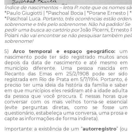
Índice de nascimentos – letra P: note que os nomes sã
*Paulo Giugiotti | *Paschoal Bocia | *Porane Ernesto | 
*Paschoal Luca.
Portanto, três ocorrências estão orde
sobrenome e três pelo sobrenome. Não há padrão! S
pedir uma busca ao cartório por
João Picerni, Ernesto 
Poiani
não vai encontrar se não pesquisar também pela 
sobrenome!
5)
Arco temporal e espaço geográfico:
um
nascimento pode ter sido registrado muitos anos
depois da data de nascimento e até mesmo em
município diferente. Uma pessoa nascida em
Recanto das Emas em 25/2/1908 pode ser sido
registrada em Rio de Prata em 5/7/1914. Portanto, é
preciso ter uma ideia da história da família e saber
em que municípios eles residiram até a idade adulta
da pessoa que você procura. É nessas horas que
conversar com os mais velhos torna-se essencial
(evite perguntas diretas, como se fosse um
questionário, estabeleça uma conversa, uma prosa e
capte as informações de forma indireta).
Importante: a existência de um “
autorregistro
” (ou