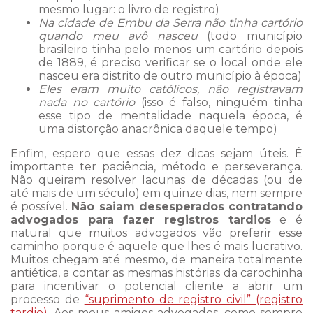
mesmo lugar: o livro de registro)
Na cidade de Embu da Serra não tinha cartório
quando meu avô nasceu
(todo município
brasileiro tinha pelo menos um cartório depois
de 1889, é preciso verificar se o local onde ele
nasceu era distrito de outro município à época)
Eles eram muito católicos, não registravam
nada no cartório
(isso é falso, ninguém tinha
esse tipo de mentalidade naquela época, é
uma distorção anacrônica daquele tempo)
Enfim, espero que essas dez dicas sejam úteis. É
importante ter paciência, método e perseverança.
Não queiram resolver lacunas de décadas (ou de
até mais de um século) em quinze dias, nem sempre
é possível.
Não saiam desesperados contratando
advogados para fazer registros tardios
e é
natural que muitos advogados vão preferir esse
caminho porque é aquele que lhes é mais lucrativo.
Muitos chegam até mesmo, de maneira totalmente
antiética, a contar as mesmas histórias da carochinha
para incentivar o potencial cliente a abrir um
processo de
“suprimento de registro civil” (registro
tardio)
. Aos meus amigos advogados, como sempre