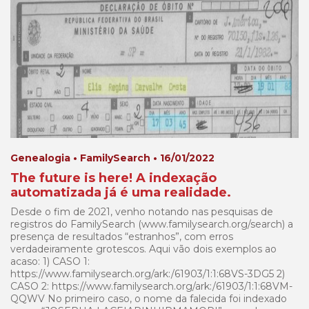
Genealogia • FamilySearch • 16/01/2022
The future is here! A indexação
automatizada já é uma realidade.
Desde o fim de 2021, venho notando nas pesquisas de
registros do FamilySearch (www.familysearch.org/search) a
presença de resultados “estranhos”, com erros
verdadeiramente grotescos. Aqui vão dois exemplos ao
acaso: 1) CASO 1:
https://www.familysearch.org/ark:/61903/1:1:68VS-3DG5 2)
CASO 2: https://www.familysearch.org/ark:/61903/1:1:68VM-
QQWV No primeiro caso, o nome da falecida foi indexado