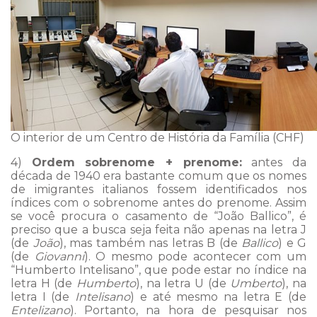
O interior de um Centro de História da Família (CHF)
4)
Ordem sobrenome + prenome:
antes da
década de 1940 era bastante comum que os nomes
de imigrantes italianos fossem identificados nos
índices com o sobrenome antes do prenome. Assim
se você procura o casamento de “João Ballico”, é
preciso que a busca seja feita não apenas na letra J
(de
João
), mas também nas letras B (de
Ballico
) e G
(de
Giovanni
). O mesmo pode acontecer com um
“Humberto Intelisano”, que pode estar no índice na
letra H (de
Humberto
), na letra U (de
Umberto
), na
letra I (de
Intelisano
) e até mesmo na letra E (de
Entelizano
). Portanto, na hora de pesquisar nos