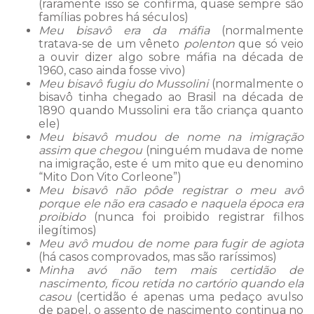
(raramente isso se confirma, quase sempre são
famílias pobres há séculos)
Meu bisavô era da máfia
(normalmente
tratava-se de um vêneto
polenton
que só veio
a ouvir dizer algo sobre máfia na década de
1960, caso ainda fosse vivo)
Meu bisavô fugiu do Mussolini
(normalmente o
bisavô tinha chegado ao Brasil na década de
1890 quando Mussolini era tão criança quanto
ele)
Meu bisavô mudou de nome na imigração
assim que chegou
(ninguém mudava de nome
na imigração, este é um mito que eu denomino
“Mito Don Vito Corleone”)
Meu bisavô não pôde registrar o meu avô
porque ele não era casado e naquela época era
proibido
(nunca foi proibido registrar filhos
ilegítimos)
Meu avô mudou de nome para fugir de agiota
(há casos comprovados, mas são raríssimos)
Minha avó não tem mais certidão de
nascimento, ficou retida no cartório quando ela
casou
(certidão é apenas uma pedaço avulso
de papel, o assento de nascimento continua no