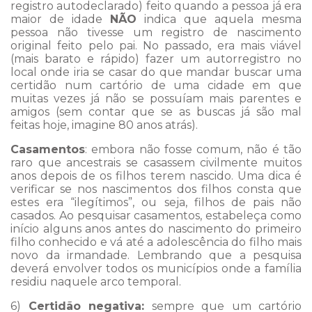
registro autodeclarado) feito quando a pessoa já era
maior de idade
NÃO
indica que aquela mesma
pessoa não tivesse um registro de nascimento
original feito pelo pai. No passado, era mais viável
(mais barato e rápido) fazer um autorregistro no
local onde iria se casar do que mandar buscar uma
certidão num cartório de uma cidade em que
muitas vezes já não se possuíam mais parentes e
amigos (sem contar que se as buscas já são mal
feitas hoje, imagine 80 anos atrás).
Casamentos
: embora não fosse comum, não é tão
raro que ancestrais se casassem civilmente muitos
anos depois de os filhos terem nascido. Uma dica é
verificar se nos nascimentos dos filhos consta que
estes era “ilegítimos”, ou seja, filhos de pais não
casados. Ao pesquisar casamentos, estabeleça como
início alguns anos antes do nascimento do primeiro
filho conhecido e vá até a adolescência do filho mais
novo da irmandade. Lembrando que a pesquisa
deverá envolver todos os municípios onde a família
residiu naquele arco temporal.
6)
Certidão negativa:
sempre que um cartório