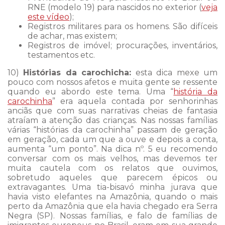
RNE (modelo 19) para nascidos no exterior (
veja
este vídeo
);
Registros militares para os homens. São difíceis
de achar, mas existem;
Registros de imóvel; procurações, inventários,
testamentos etc.
10)
Histórias da carochicha:
esta dica mexe um
pouco com nossos afetos e muita gente se ressente
quando eu abordo este tema. Uma “
história da
carochinha
” era aquela contada por senhorinhas
anciãs que com suas narrativas cheias de fantasia
atraíam a atenção das crianças. Nas nossas famílias
várias “histórias da carochinha” passam de geração
em geração, cada um que a ouve e depois a conta,
aumenta “um ponto”. Na dica nº. 5 eu recomendo
conversar com os mais velhos, mas devemos ter
muita cautela com os relatos que ouvimos,
sobretudo aqueles que parecem épicos ou
extravagantes. Uma tia-bisavó minha jurava que
havia visto elefantes na Amazônia, quando o mais
perto da Amazônia que ela havia chegado era Serra
Negra (SP). Nossas famílias, e falo de famílias de