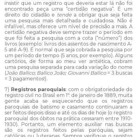
insistir que um registro que deveria estar lá não foi
encontrado peça uma “certidão negativa”. É um
direito do cidadão e
tende
a obrigar que seja feita
uma pesquisa mais detalhada e cuidadosa. Não é
infalível, mas oferece um nível de precisão a mais. A
certidão negativa deve sempre trazer o período em
que foi feita a pesquisa com a cota (“número”) dos
livros (exemplo: livros dos assentos de nascimento A-
5 até A-9). É normal que seja cobrada a pesquisa por
um período de tempo (5 anos, por exemplo). Alguns
cartórios, de forma ao meu ver antiética, cobram
uma pesquisa separada para cada variação do nome
(
João Ballico; Ballico João; Giovanni Ballico
= 3 buscas
= 3 pagamentos!).
7)
Registros paroquiais
: com o obrigatoriedade do
registro civil no Brasil em 1º. de janeiro de 1889, muita
gente acaba se esquecendo que os registros
paroquiais de batismo e casamento continuaram a
ser feitos depois disso e até os dias de hoje (o registro
paroquial dos óbitos na prática cessaram entre 1910-
1930). Portanto, um elemento auxiliar nas buscas
são os registros feitos pelas paróquias, sejam
católicas ou luteranas. Sempre verifique o registro