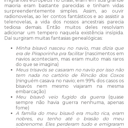
imigrantes europeus no Brasil, eram em sua grande
maioria eram bastante parecidas e tinham vidas
surpreendentemente simples. Assim, ao ouvir
radionovelas, ao ler contos fantásticos e ao assistir a
telenovelas, a vida dos nossos ancestrais parecia
tediosa demais. Então muitos deles resolviam
adicionar um tempero naquela existência insípida.
Daí surgiram muitas fantasias genealógicas:
Minha bisavó nasceu no navio, mas dizia que
era de Piraporinha pra facilitar
(nascimentos em
navios aconteciam, mas eram muito mais raros
do que se imagina)
Meus trisavós se casaram no navio por isso não
tem nada no cartório de Rincão dos Coxos
(ninguém casava no navio; em 99% dos casos os
bisavós nem mesmo viajaram na mesma
embarcação)
Meu bisavô veio fugido da guerra
(quase
sempre não havia guerra nenhuma, apenas
fome)
A família do meu bisavô era muito rica, eram
nobres, eu tenho até o brasão do meu
sobrenome. Eles perderam tudo e emigraram