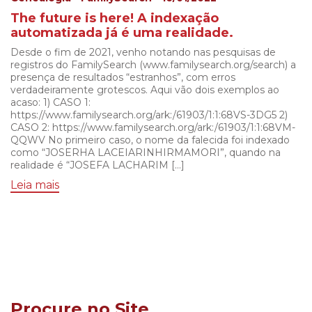
The future is here! A indexação
automatizada já é uma realidade.
Desde o fim de 2021, venho notando nas pesquisas de
registros do FamilySearch (www.familysearch.org/search) a
presença de resultados “estranhos”, com erros
verdadeiramente grotescos. Aqui vão dois exemplos ao
acaso: 1) CASO 1:
https://www.familysearch.org/ark:/61903/1:1:68VS-3DG5 2)
CASO 2: https://www.familysearch.org/ark:/61903/1:1:68VM-
QQWV No primeiro caso, o nome da falecida foi indexado
como “JOSERHA LACEIARINHIRMAMORI”, quando na
realidade é “JOSEFA LACHARIM […]
Leia mais
Procure no Site